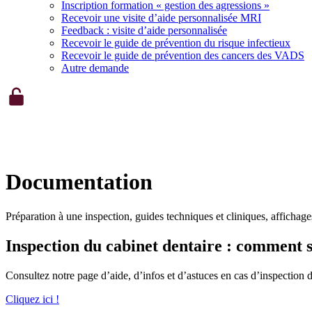
Inscription formation « gestion des agressions »
Recevoir une visite d’aide personnalisée MRI
Feedback : visite d’aide personnalisée
Recevoir le guide de prévention du risque infectieux
Recevoir le guide de prévention des cancers des VADS
Autre demande
Documentation
Préparation à une inspection, guides techniques et cliniques, affichages
Inspection du cabinet dentaire : comment 
Consultez notre page d’aide, d’infos et d’astuces en cas d’inspection 
Cliquez ici !