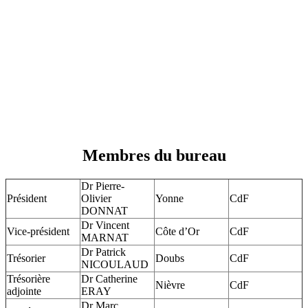
Membres du bureau
Dr Pierre-
Président
Olivier
Yonne
CdF
DONNAT
Dr Vincent
Vice-président
Côte d’Or
CdF
MARNAT
Dr Patrick
Trésorier
Doubs
CdF
NICOULAUD
Trésorière
Dr Catherine
Nièvre
CdF
adjointe
ERAY
Dr Marc