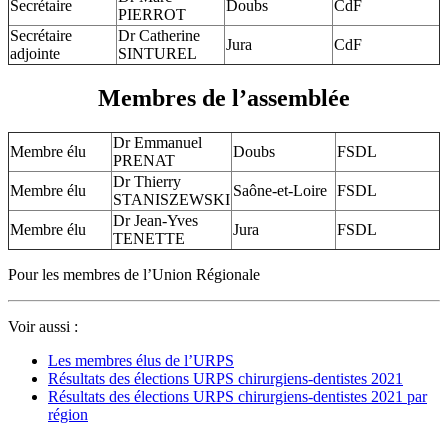
Secrétaire
Doubs
CdF
PIERROT
Secrétaire
Dr Catherine
Jura
CdF
adjointe
SINTUREL
Membres de l’assemblée
Dr Emmanuel
Membre élu
Doubs
FSDL
PRENAT
Dr Thierry
Membre élu
Saône-et-Loire
FSDL
STANISZEWSKI
Dr Jean-Yves
Membre élu
Jura
FSDL
TENETTE
Pour les membres de l’Union Régionale
Voir aussi :
Les membres élus de l’URPS
Résultats des élections URPS chirurgiens-dentistes 2021
Résultats des élections URPS chirurgiens-dentistes 2021 par
région